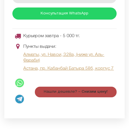
Консультация WhatsApp
Курьером завтра - 5 000 тг.
Пункты выдачи:
Алматы, ул. Навои, 328а, (ниже ул. Аль-
Фараби)
Астана, пр. Кабанбай Батыра 58б, корпус 7
Нашли дешевле? –
Снизим цену!