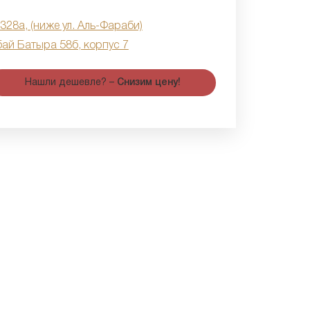
 328а, (ниже ул. Аль-Фараби)
бай Батыра 58б, корпус 7
Нашли дешевле? –
Снизим цену!