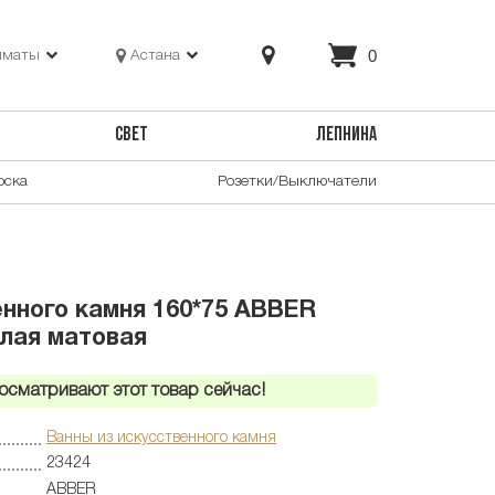
0
лматы
Астана
СВЕТ
ЛЕПНИНА
оска
Розетки/Выключатели
енного камня 160*75 ABBER
елая матовая
осматривают этот товар сейчас!
Ванны из искусственного камня
23424
ABBER