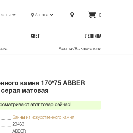
0
лматы
Астана
СВЕТ
ЛЕПНИНА
оска
Розетки/Выключатели
енного камня 170*75 ABBER
 серая матовая
осматривают этот товар сейчас!
Ванны из искусственного камня
23483
ABBER