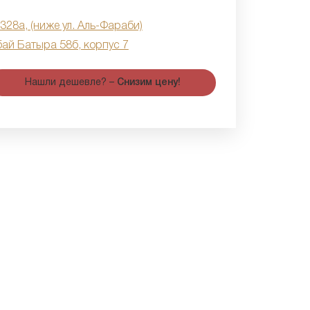
 328а, (ниже ул. Аль-Фараби)
бай Батыра 58б, корпус 7
Нашли дешевле? –
Снизим цену!