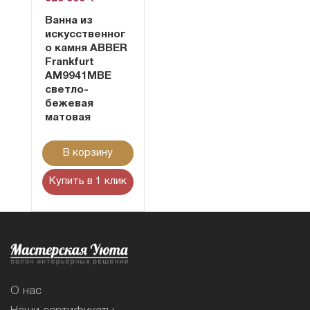
Ванна из
искусственног
о камня ABBER
Frankfurt
AM9941MBE
светло-
бежевая
матовая
В корзину
Купить в 1 клик
О нас