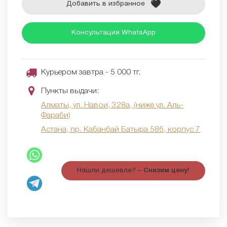
Добавить в избранное
Консультация WhatsApp
Курьером завтра - 5 000 тг.
Пункты выдачи:
Алматы, ул. Навои, 328а, (ниже ул. Аль-
Фараби)
Астана, пр. Кабанбай Батыра 58б, корпус 7
Нашли дешевле? –
Снизим цену!