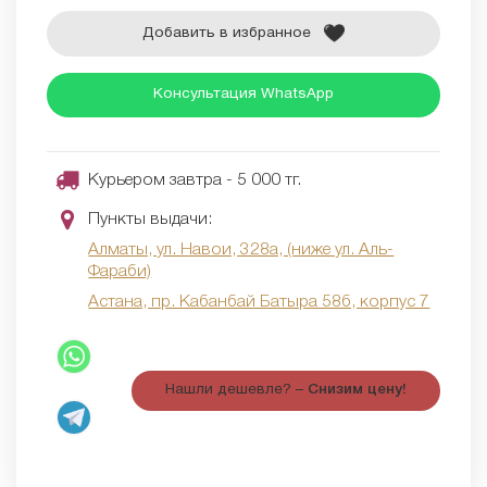
Добавить в избранное
Консультация WhatsApp
Курьером завтра - 5 000 тг.
Пункты выдачи:
Алматы, ул. Навои, 328а, (ниже ул. Аль-
Фараби)
Астана, пр. Кабанбай Батыра 58б, корпус 7
Нашли дешевле? –
Снизим цену!