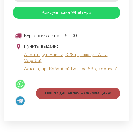
Консультация WhatsApp
Курьером завтра - 5 000 тг.
Пункты выдачи:
Алматы, ул. Навои, 328а, (ниже ул. Аль-
Фараби)
Астана, пр. Кабанбай Батыра 58б, корпус 7
Нашли дешевле? –
Снизим цену!