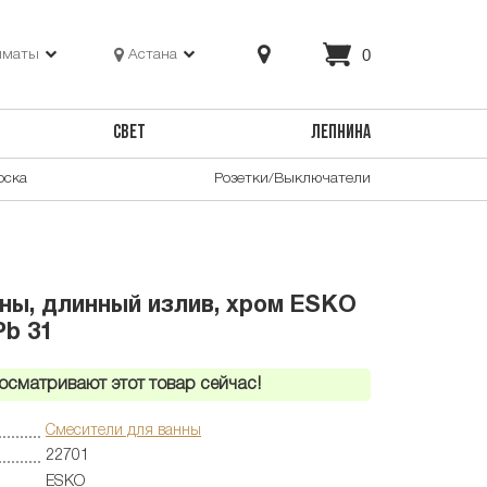
0
лматы
Астана
СВЕТ
ЛЕПНИНА
оска
Розетки/Выключатели
ны, длинный излив, хром ESKO
Pb 31
осматривают этот товар сейчас!
Смесители для ванны
22701
ESKO