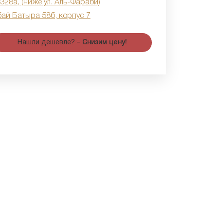
 328а, (ниже ул. Аль-Фараби)
бай Батыра 58б, корпус 7
Нашли дешевле? –
Снизим цену!