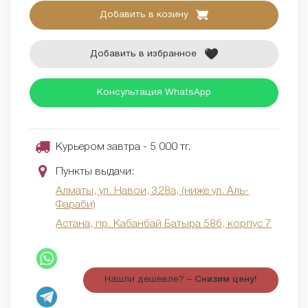
Добавить в козину
Добавить в избранное
Консультация WhatsApp
Курьером завтра - 5 000 тг.
Пункты выдачи:
Алматы, ул. Навои, 328а, (ниже ул. Аль-
Фараби)
Астана, пр. Кабанбай Батыра 58б, корпус 7
Нашли дешевле? –
Снизим цену!