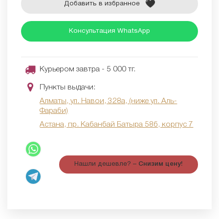
Добавить в избранное
Консультация WhatsApp
Курьером завтра - 5 000 тг.
Пункты выдачи:
Алматы, ул. Навои, 328а, (ниже ул. Аль-
Фараби)
Астана, пр. Кабанбай Батыра 58б, корпус 7
Нашли дешевле? –
Снизим цену!