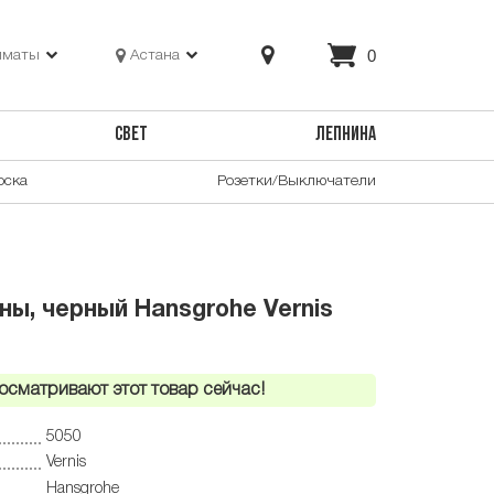
0
лматы
Астана
СВЕТ
ЛЕПНИНА
оска
Розетки/Выключатели
ны, черный Hansgrohe Vernis
осматривают этот товар сейчас!
5050
Vernis
Hansgrohe