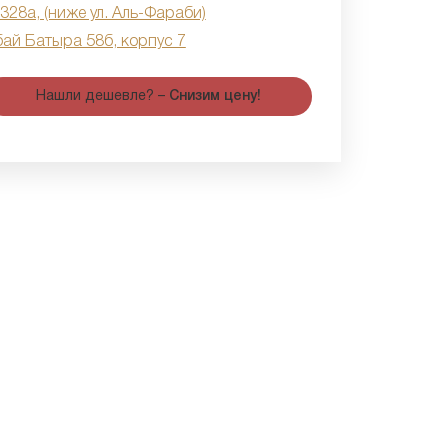
 328а, (ниже ул. Аль-Фараби)
бай Батыра 58б, корпус 7
Нашли дешевле? –
Снизим цену!