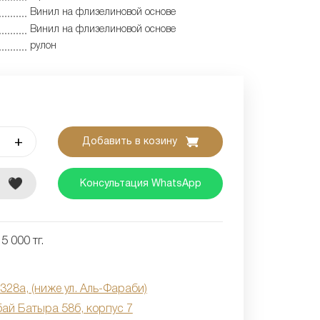
Винил на флизелиновой основе
Винил на флизелиновой основе
рулон
+
Добавить в козину
е
Консультация WhatsApp
5 000 тг.
 328а, (ниже ул. Аль-Фараби)
бай Батыра 58б, корпус 7