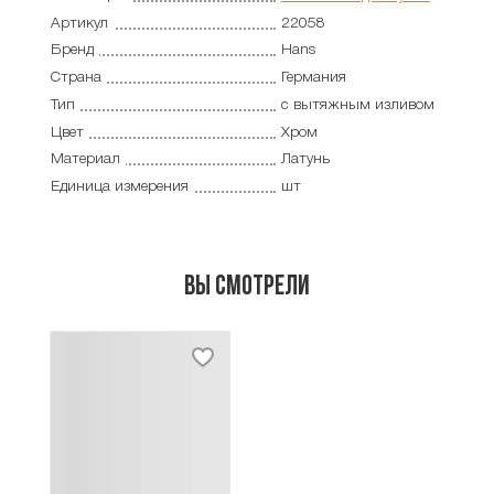
Артикул
22058
Бренд
Hans
Страна
Германия
Тип
с вытяжным изливом
Цвет
Хром
Материал
Латунь
Единица измерения
шт
Вы смотрели