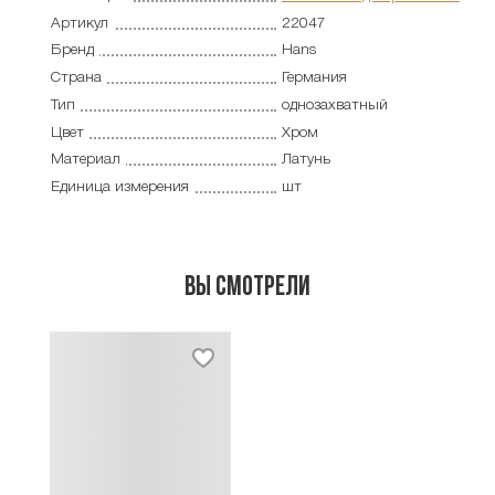
Артикул
22047
Бренд
Hans
Страна
Германия
Тип
однозахватный
Цвет
Хром
Материал
Латунь
Единица измерения
шт
Вы смотрели