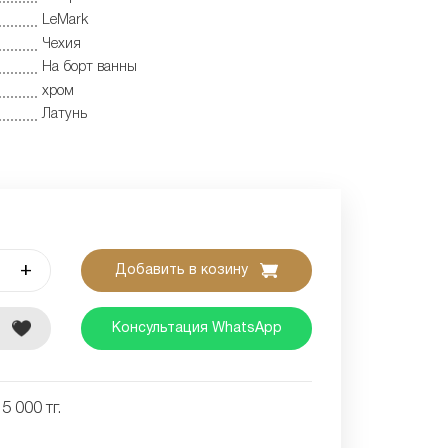
LeMark
Чехия
На борт ванны
хром
Латунь
+
Добавить в козину
е
Консультация WhatsApp
5 000 тг.