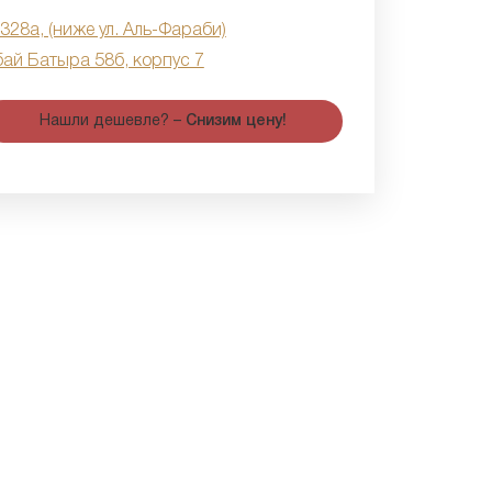
 328а, (ниже ул. Аль-Фараби)
бай Батыра 58б, корпус 7
Нашли дешевле? –
Снизим цену!