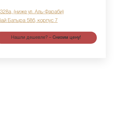
 328а, (ниже ул. Аль-Фараби)
бай Батыра 58б, корпус 7
Нашли дешевле? –
Снизим цену!