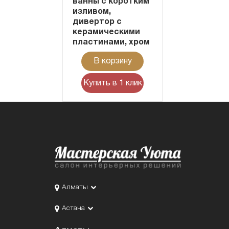
ванны с коротким
изливом,
дивертор с
керамическими
пластинами, хром
В корзину
Купить в 1 клик
Алматы
Астана