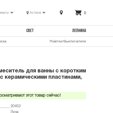
0
лматы
Астана
СВЕТ
ЛЕПНИНА
оска
Розетки/Выключатели
еситель для ванны с коротким
 с керамическими пластинами,
осматривают этот товар сейчас!
20453
Луна