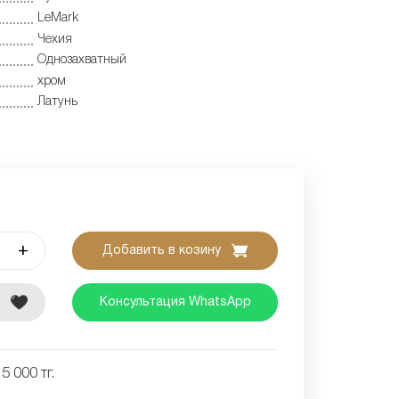
LeMark
Чехия
Однозахватный
хром
Латунь
+
Добавить в козину
е
Консультация WhatsApp
5 000 тг.