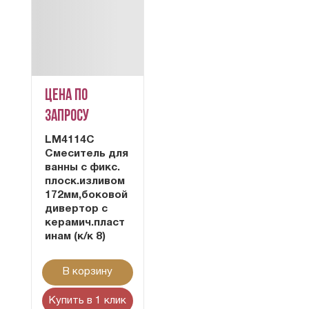
Цена по
запросу
LM4114C
Смеситель для
ванны с фикс.
плоск.изливом
172мм,боковой
дивертор с
керамич.пласт
инам (к/к 8)
В корзину
Купить в 1 клик