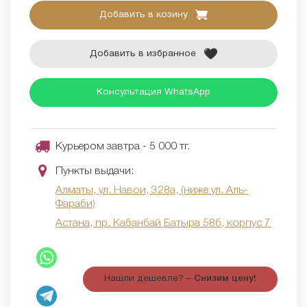
Добавить в козину
Добавить в избранное
Консультация WhatsApp
Курьером завтра - 5 000 тг.
Пункты выдачи:
Алматы, ул. Навои, 328а, (ниже ул. Аль-
Фараби)
Астана, пр. Кабанбай Батыра 58б, корпус 7
Нашли дешевле? –
Снизим цену!