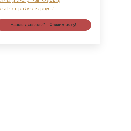
 328а, (ниже ул. Аль-Фараби)
бай Батыра 58б, корпус 7
Нашли дешевле? –
Снизим цену!