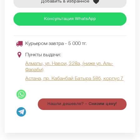
Добавить в избранное
Консультация WhatsApp
Курьером завтра - 5 000 тг.
Пункты выдачи:
Алматы, ул. Навои, 328а, (ниже ул. Аль-
Фараби)
Астана, пр. Кабанбай Батыра 58б, корпус 7
Нашли дешевле? –
Снизим цену!