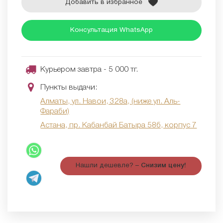
Добавить в избранное
Консультация WhatsApp
Курьером завтра - 5 000 тг.
Пункты выдачи:
Алматы, ул. Навои, 328а, (ниже ул. Аль-
Фараби)
Астана, пр. Кабанбай Батыра 58б, корпус 7
Нашли дешевле? –
Снизим цену!