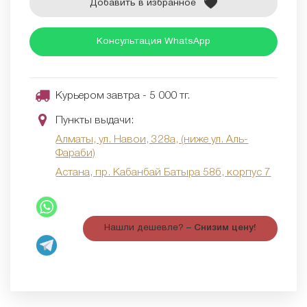
Добавить в избранное
Консультация WhatsApp
Курьером завтра - 5 000 тг.
Пункты выдачи:
Алматы, ул. Навои, 328а, (ниже ул. Аль-
Фараби)
Астана, пр. Кабанбай Батыра 58б, корпус 7
Нашли дешевле? –
Снизим цену!