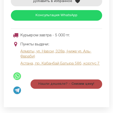
Добавить в избранное
Консультация WhatsApp
Курьером завтра - 5 000 тг.
Пункты выдачи:
Алматы, ул. Навои, 328а, (ниже ул. Аль-
Фараби)
Астана, пр. Кабанбай Батыра 58б, корпус 7
Нашли дешевле? –
Снизим цену!