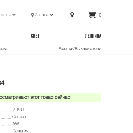
0
лматы
Астана
СВЕТ
ЛЕПНИНА
оска
Розетки/Выключатели
34
осматривают этот товар сейчас!
21831
Certosa
AW
Бельгия