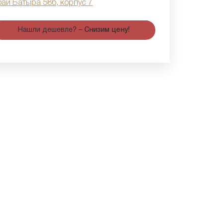
бай Батыра 58б, корпус 7
Нашли дешевле? –
Снизим цену!