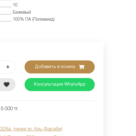
10
Бежевый
100% ПА (Полиамид)
+
Добавить в козину
е
Консультация WhatsApp
5 000 тг.
 328а, (ниже ул. Аль-Фараби)