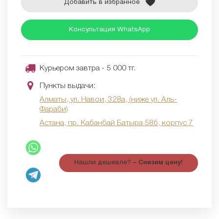
Добавить в избранное
Консультация WhatsApp
Курьером завтра - 5 000 тг.
Пункты выдачи:
Алматы, ул. Навои, 328а, (ниже ул. Аль-
Фараби)
Астана, пр. Кабанбай Батыра 58б, корпус 7
Нашли дешевле? –
Снизим цену!