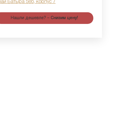
бай Батыра 58б, корпус 7
Нашли дешевле? –
Снизим цену!