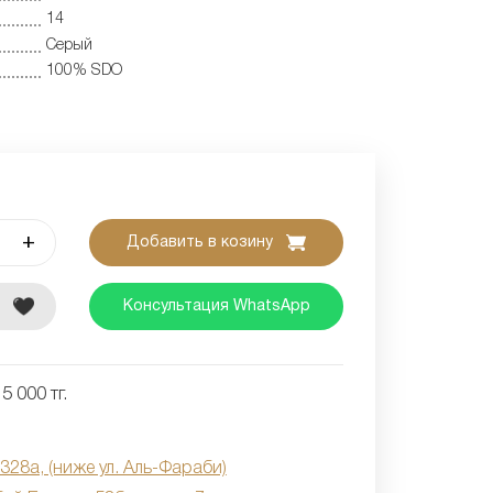
14
Серый
100% SDO
+
Добавить в козину
е
Консультация WhatsApp
5 000 тг.
 328а, (ниже ул. Аль-Фараби)