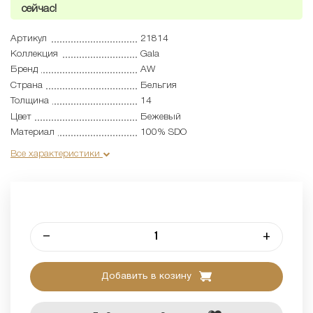
сейчас!
Артикул
21814
Коллекция
Gala
Бренд
AW
Страна
Бельгия
Толщина
14
Цвет
Бежевый
Материал
100% SDO
Все характеристики
–
+
Добавить в козину