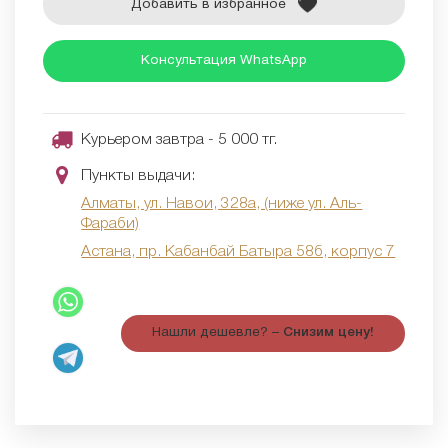
Добавить в избранное
Консультация WhatsApp
Курьером завтра - 5 000 тг.
Пункты выдачи:
Алматы, ул. Навои, 328а, (ниже ул. Аль-
Фараби)
Астана, пр. Кабанбай Батыра 58б, корпус 7
Нашли дешевле? –
Снизим цену!