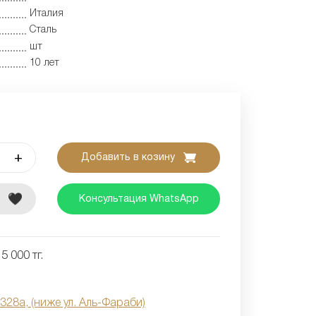
Италия
Сталь
шт
10 лет
+
Добавить в козину
е
Консультация WhatsApp
5 000 тг.
 328а, (ниже ул. Аль-Фараби)