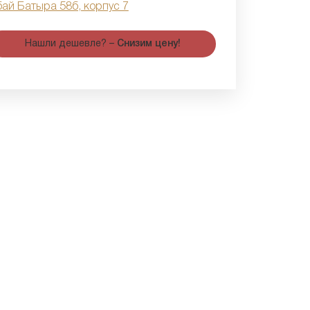
бай Батыра 58б, корпус 7
Нашли дешевле? –
Снизим цену!