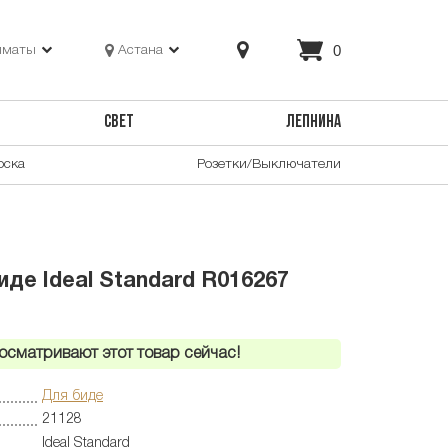
0
лматы
Астана
СВЕТ
ЛЕПНИНА
оска
Розетки/Выключатели
де Ideal Standard R016267
осматривают этот товар сейчас!
Для биде
21128
Ideal Standard