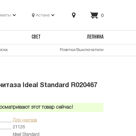
0
лматы
Астана
СВЕТ
ЛЕПНИНА
оска
Розетки/Выключатели
итаза Ideal Standard R020467
осматривают этот товар сейчас!
Для унитаза
21126
Ideal Standard