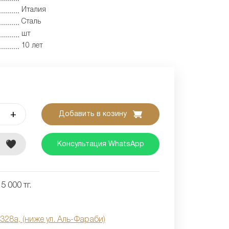
Италия
Сталь
шт
10 лет
+
Добавить в козину
е
Консультация WhatsApp
5 000 тг.
 328а, (ниже ул. Аль-Фараби)