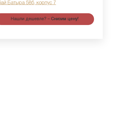
бай Батыра 58б, корпус 7
Нашли дешевле? –
Снизим цену!