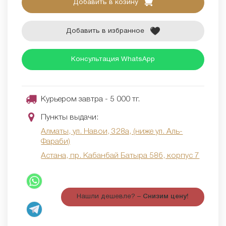
Добавить в козину
Добавить в избранное
Консультация WhatsApp
Курьером завтра - 5 000 тг.
Пункты выдачи:
Алматы, ул. Навои, 328а, (ниже ул. Аль-
Фараби)
Астана, пр. Кабанбай Батыра 58б, корпус 7
Нашли дешевле? –
Снизим цену!