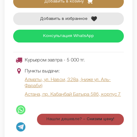
Добавить в козину
Добавить в избранное
Консультация WhatsApp
Курьером завтра - 5 000 тг.
Пункты выдачи:
Алматы, ул. Навои, 328а, (ниже ул. Аль-
Фараби)
Астана, пр. Кабанбай Батыра 58б, корпус 7
Нашли дешевле? –
Снизим цену!