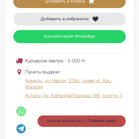
Добавить в козину
Добавить в избранное
Консультация WhatsApp
Курьером завтра - 5 000 тг.
Пункты выдачи:
Алматы, ул. Навои, 328а, (ниже ул. Аль-
Фараби)
Астана, пр. Кабанбай Батыра 58б, корпус 7
Нашли дешевле? –
Снизим цену!