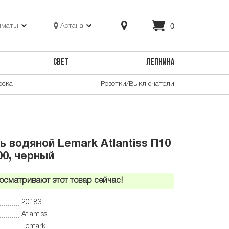
0
лматы
Астана
СВЕТ
ЛЕПНИНА
оска
Розетки/Выключатели
 водяной Lemark Atlantiss П10
0, черный
осматривают этот товар сейчас!
20183
Atlantiss
Lemark