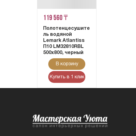
119 560 ₸
Полотенцесушите
ль водяной
Lemark Atlantiss
П10 LM32810RBL
500x800, черный
В корзину
Купить в 1 клик