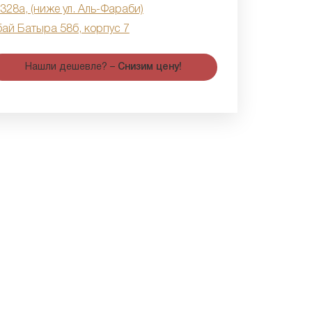
 328а, (ниже ул. Аль-Фараби)
бай Батыра 58б, корпус 7
Нашли дешевле? –
Снизим цену!