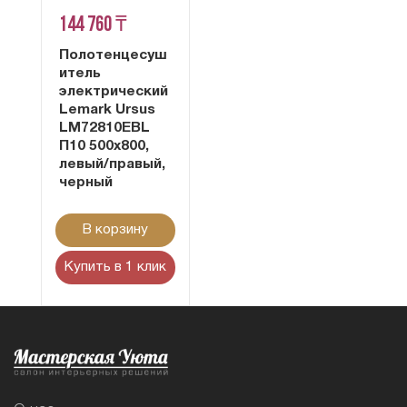
144 760 ₸
Полотенцесуш
итель
электрический
Lemark Ursus
LM72810EBL
П10 500x800,
левый/правый,
черный
В корзину
Купить в 1 клик