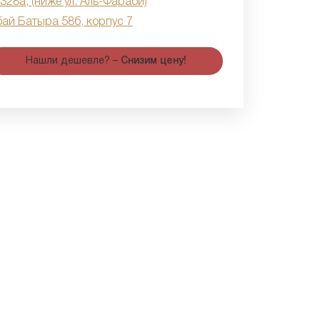
 328а, (ниже ул. Аль-Фараби)
бай Батыра 58б, корпус 7
Нашли дешевле? –
Снизим цену!