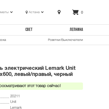
0
лматы
Астана
СВЕТ
ЛЕПНИНА
оска
Розетки/Выключатели
 электрический Lemark Unit
x600, левый/правый, черный
росматривают этот товар сейчас!
20211
Unit
Lemark