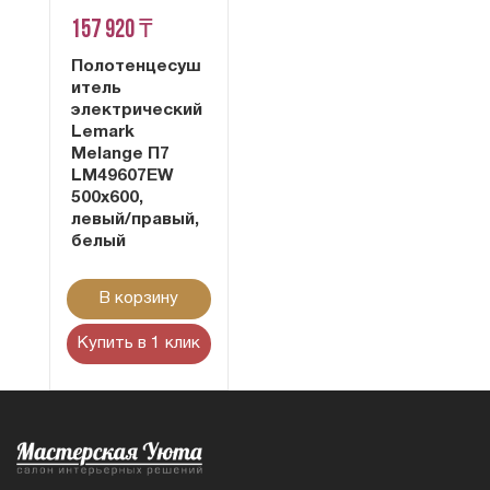
157 920 ₸
Полотенцесуш
итель
электрический
Lemark
Melange П7
LM49607EW
500x600,
левый/правый,
белый
В корзину
Купить в 1 клик