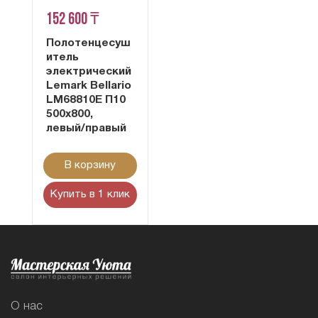
152 600 ₸
Полотенцесуш
итель
электрический
Lemark Bellario
LM68810E П10
500x800,
левый/правый
В корзину
Купить в 1 клик
О нас