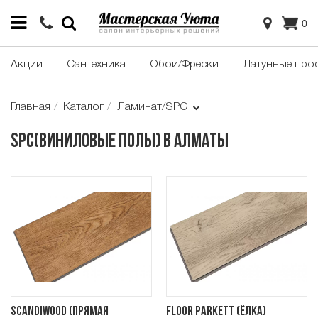
0
Акции
Сантехника
Обои/Фрески
Латунные про
Главная
Каталог
Ламинат/SPC
SPC(Виниловые полы) в Алматы
ScandiWood (Прямая
Floor Parkett (Ёлка)