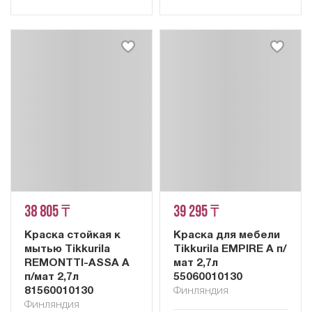
38 805 ₸
39 295 ₸
Краска стойкая к
Краска для мебели
мытью Tikkurila
Tikkurila EMPIRE A п/
REMONTTI-ASSA A
мат 2,7л
п/мат 2,7л
55060010130
81560010130
Финляндия
Финляндия