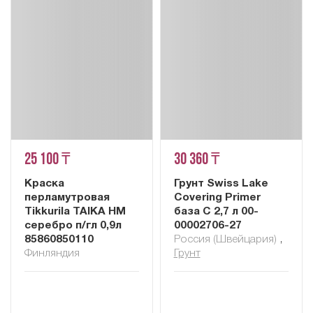
25 100 ₸
30 360 ₸
Краска
Грунт Swiss Lake
перламутровая
Covering Primer
Tikkurila TAIKA HM
база C 2,7 л 00-
серебро п/гл 0,9л
00002706-27
85860850110
Россия (Швейцария)
,
Финляндия
Грунт