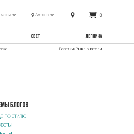
0
лматы
Астана
СВЕТ
ЛЕПНИНА
оска
Розетки/Выключатели
емы блогов
ИД ПО СТИЛЮ
ОВЕТЫ