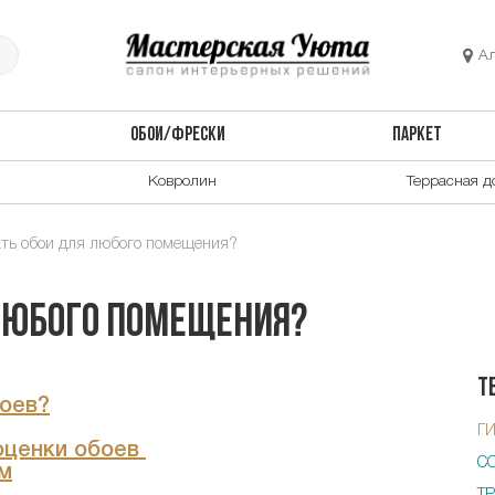
А
ОБОИ/ФРЕСКИ
ПАРКЕТ
Ковролин
Террасная д
ть обои для любого помещения?
 любого помещения?
Т
оев?
Г
оценки обоев
С
м