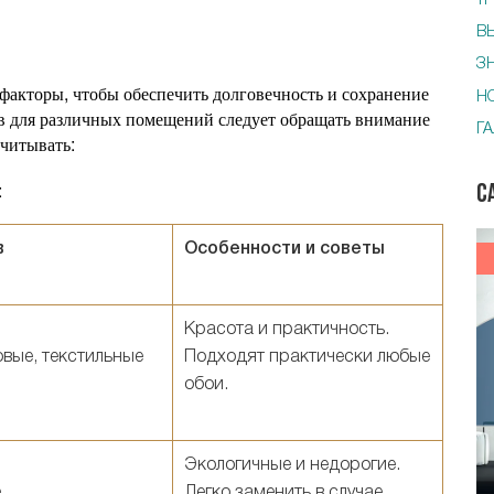
Т
В
З
факторы, чтобы обеспечить долговечность и сохранение
Н
ев для различных помещений следует обращать внимание
Г
учитывать:
:
С
в
Особенности и советы
Красота и практичность.
вые, текстильные
Подходят практически любые
обои.
Экологичные и недорогие.
е
Легко заменить в случае