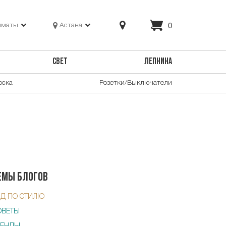
0
лматы
Астана
СВЕТ
ЛЕПНИНА
оска
Розетки/Выключатели
емы блогов
ИД ПО СТИЛЮ
ОВЕТЫ