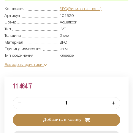
Коллекция
SPC(Виниловые полы)
Артикул
101830
Бренд
Aquafloor
Тип
LVT
Толщина
2 мм
Материал
SPC
Единица измерения
кв.м
Тип соединения
клеевое
Все характеристики
11 464 ₸
–
+
Добавить в козину