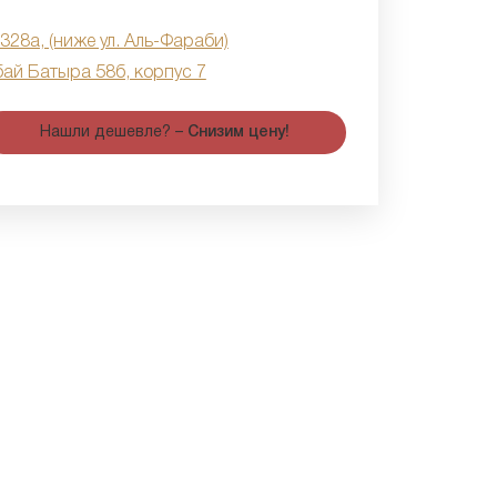
 328а, (ниже ул. Аль-Фараби)
бай Батыра 58б, корпус 7
Нашли дешевле? –
Снизим цену!