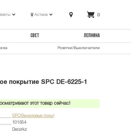
0
лматы
Астана
СВЕТ
ЛЕПНИНА
оска
Розетки/Выключатели
ое покрытие SPC DE-6225-1
осматривают этот товар сейчас!
SPC(Виниловые полы)
101654
Decorkz