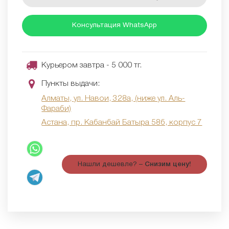
Консультация WhatsApp
Курьером завтра - 5 000 тг.
Пункты выдачи:
Алматы, ул. Навои, 328а, (ниже ул. Аль-
Фараби)
Астана, пр. Кабанбай Батыра 58б, корпус 7
Нашли дешевле? –
Снизим цену!