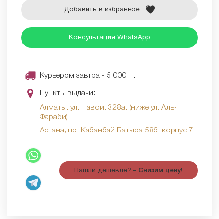
Добавить в избранное
Консультация WhatsApp
Курьером завтра - 5 000 тг.
Пункты выдачи:
Алматы, ул. Навои, 328а, (ниже ул. Аль-
Фараби)
Астана, пр. Кабанбай Батыра 58б, корпус 7
Нашли дешевле? –
Снизим цену!