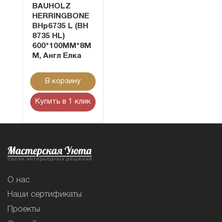
BAUHOLZ
HERRINGBONE
BHp6735 L (BH
8735 HL)
600*100MM*8М
М, Англ Елка
В корзину
Купить в 1 клик
О нас
Наши сертификаты
Проекты