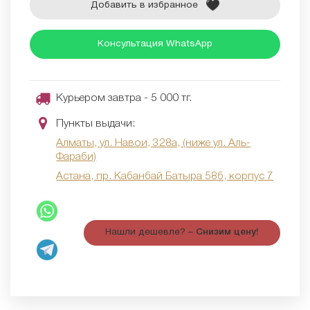
Добавить в избранное
Консультация WhatsApp
Курьером завтра - 5 000 тг.
Пункты выдачи:
Алматы, ул. Навои, 328а, (ниже ул. Аль-
Фараби)
Астана, пр. Кабанбай Батыра 58б, корпус 7
Нашли дешевле? –
Снизим цену!