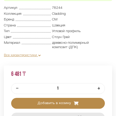
Артикул
78244
Коллекция
Cladding
Бренд
CM
Страна
Швеция
Тип
Угловой профиль
Цвет
Стоун Грей
Материал
древесно-полимерный
композит (ДПК)
Все характеристики
6 481 ₸
–
+
Добавить в козину