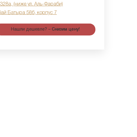
 328а, (ниже ул. Аль-Фараби)
бай Батыра 58б, корпус 7
Нашли дешевле? –
Снизим цену!