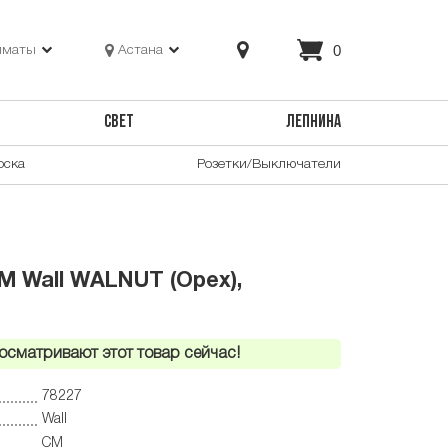
0
лматы
Астана
СВЕТ
ЛЕПНИНА
оска
Розетки/Выключатели
M Wall WALNUT (Орех),
осматривают этот товар сейчас!
78227
Wall
CM