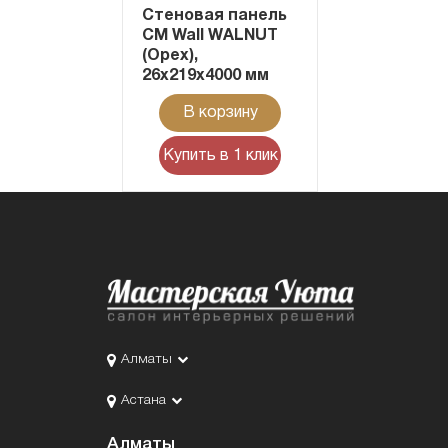
Стеновая панель
CM Wall WALNUT
(Орех),
26x219x4000 мм
В корзину
Купить в 1 клик
Алматы
Астана
Алматы