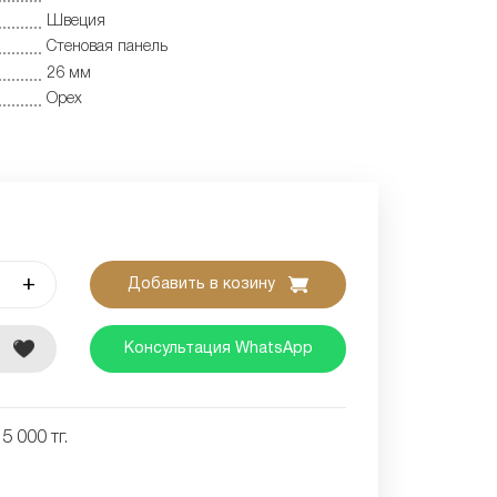
Швеция
Cтеновая панель
26 мм
Орех
+
Добавить в козину
е
Консультация WhatsApp
5 000 тг.