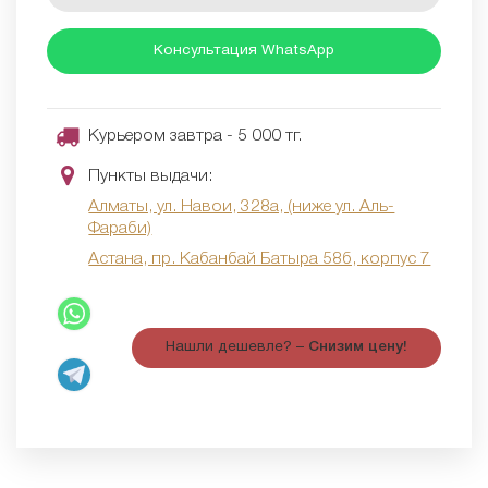
Консультация WhatsApp
Курьером завтра - 5 000 тг.
Пункты выдачи:
Алматы, ул. Навои, 328а, (ниже ул. Аль-
Фараби)
Астана, пр. Кабанбай Батыра 58б, корпус 7
Нашли дешевле? –
Снизим цену!