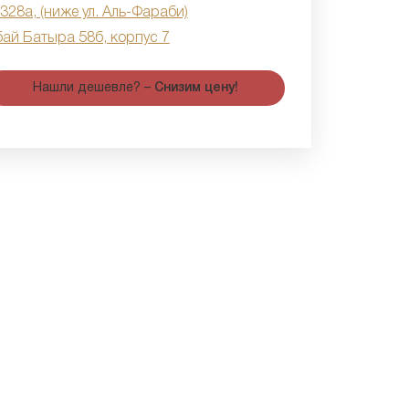
 328а, (ниже ул. Аль-Фараби)
бай Батыра 58б, корпус 7
Нашли дешевле? –
Снизим цену!