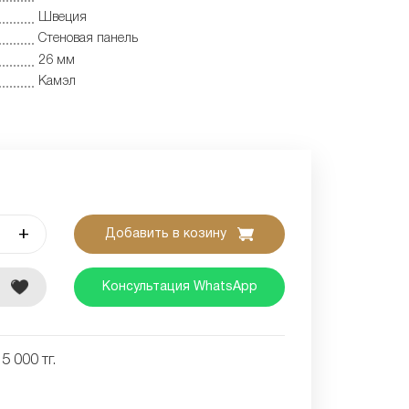
Швеция
Cтеновая панель
26 мм
Камэл
+
Добавить в козину
е
Консультация WhatsApp
5 000 тг.