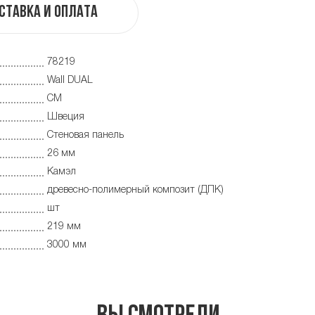
ставка и оплата
78219
Wall DUAL
CM
Швеция
Cтеновая панель
26 мм
Камэл
древесно-полимерный композит (ДПК)
шт
219 мм
3000 мм