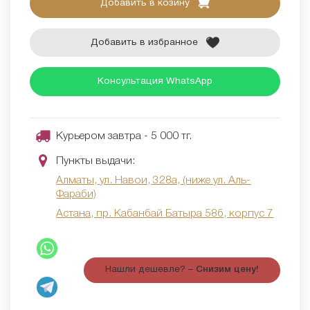
Добавить в козину
Добавить в избранное
Консультация WhatsApp
Курьером завтра - 5 000 тг.
Пункты выдачи:
Алматы, ул. Навои, 328а, (ниже ул. Аль-
Фараби)
Астана, пр. Кабанбай Батыра 58б, корпус 7
Нашли дешевле? –
Снизим цену!