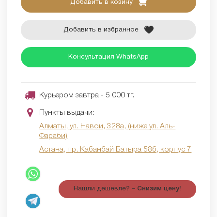
Добавить в козину
Добавить в избранное
Консультация WhatsApp
Курьером завтра - 5 000 тг.
Пункты выдачи:
Алматы, ул. Навои, 328а, (ниже ул. Аль-
Фараби)
Астана, пр. Кабанбай Батыра 58б, корпус 7
Нашли дешевле? –
Снизим цену!